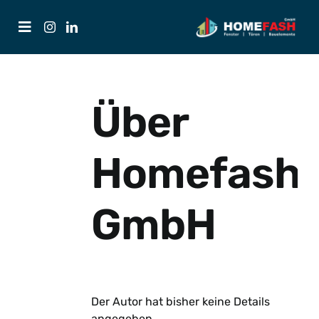
Zum
Inhalt
Toggle
springen
Navigation
FENSTER
Über
TÜREN
Homefash
HÄUSER
GmbH
KONTAKT
Der Autor hat bisher keine Details
angegeben.